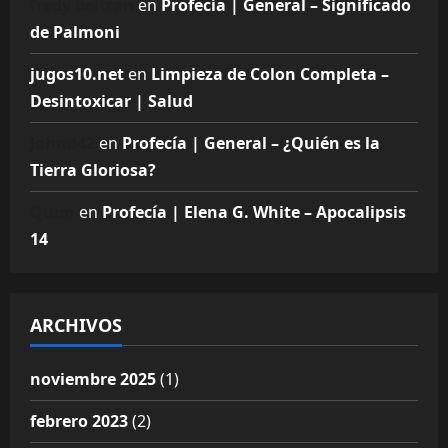
fredy beltran
en
Profecía | General – Significado
de Palmoni
jugos10.net
en
Limpieza de Colon Completa –
Desintoxicar | Salud
Johnd42
en
Profecía | General – ¿Quién es la
Tierra Gloriosa?
Quim
en
Profecía | Elena G. White – Apocalipsis
14
ARCHIVOS
noviembre 2025
(1)
febrero 2023
(2)