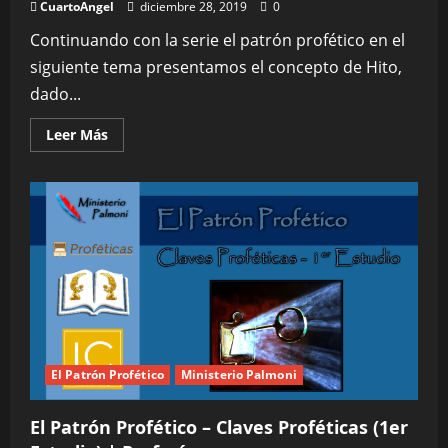
CuartoAngel
diciembre 28, 2019
0
Continuando con la serie el patrón profético en el
siguiente tema presentamos el concepto de Hito,
dado...
Leer
Leer Más
más
acerca
de
El
Patrón
Profético-
Los
Hitos
(2do
Estudio)
|
Profecía
El Patrón Profético
Ministerio Palmoni
El Patrón Profético – Claves Proféticas (1er