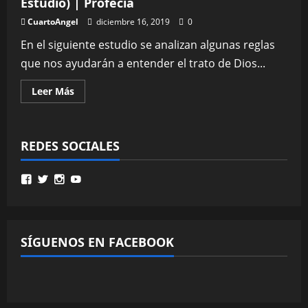
Estudio) | Profecía
CuartoAngel
diciembre 16, 2019
0
En el siguiente estudio se analizan algunas reglas
que nos ayudarán a entender el trato de Dios...
Leer
Leer Más
más
acerca
de
El
Patrón
REDES SOCIALES
Profético
–
Claves
Proféticas
Ver
Ver
Ver
Ver
(1er
perfil
perfil
perfil
perfil
Estudio)
de
de
de
de
|
MinisterioPalmoni
MinistryPalmoni
ministerio.palmoni
UCMSebXBYNLXP4ZRG36fgOjQ
Profecía
en
en
en
en
Facebook
Twitter
Instagram
YouTube
SÍGUENOS EN FACEBOOK