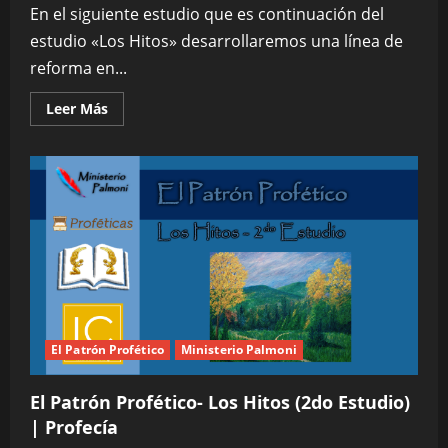
En el siguiente estudio que es continuación del
estudio «Los Hitos» desarrollaremos una línea de
reforma en...
Leer
Leer Más
más
acerca
de
El
Patrón
Profético
–
Línea
de
Noé
(3er
Estudio)
|
Profecía
El Patrón Profético
Ministerio Palmoni
El Patrón Profético- Los Hitos (2do Estudio)
| Profecía