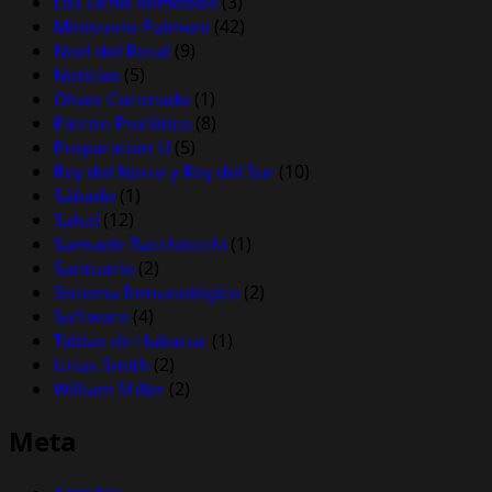
Los Ocho Remedios
(3)
Ministerio Palmoni
(42)
Noel del Rosal
(9)
Noticias
(5)
Oliver Coronado
(1)
Patrón Profético
(8)
Preparation U
(5)
Rey del Norte y Rey del Sur
(10)
Sábado
(1)
Salud
(12)
Samuele Bacchiocchi
(1)
Santuario
(2)
Sistema Inmunológico
(2)
Software
(4)
Tablas de Habacuc
(1)
Urías Smith
(2)
William Miller
(2)
Meta