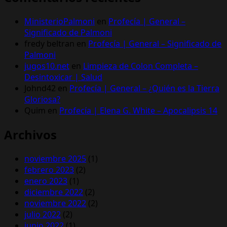
MinisterioPalmoni
en
Profecía | General –
Significado de Palmoni
fredy beltran
en
Profecía | General – Significado de
Palmoni
jugos10.net
en
Limpieza de Colon Completa –
Desintoxicar | Salud
Johnd42
en
Profecía | General – ¿Quién es la Tierra
Gloriosa?
Quim
en
Profecía | Elena G. White – Apocalipsis 14
Archivos
noviembre 2025
(1)
febrero 2023
(2)
enero 2023
(1)
diciembre 2022
(2)
noviembre 2022
(2)
julio 2022
(2)
junio 2022
(1)