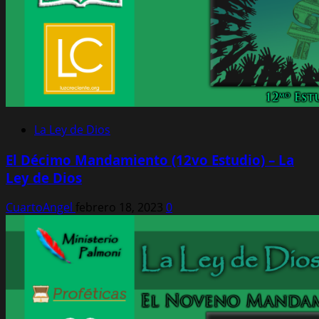
La Ley de Dios
El Décimo Mandamiento (12vo Estudio) – La
Ley de Dios
CuartoAngel
febrero 18, 2023
0