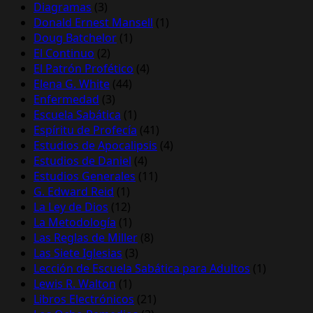
Diagramas
(3)
Donald Ernest Mansell
(1)
Doug Batchelor
(1)
El Continuo
(2)
El Patrón Profético
(4)
Elena G. White
(44)
Enfermedad
(3)
Escuela Sabática
(1)
Espíritu de Profecía
(41)
Estudios de Apocalipsis
(4)
Estudios de Daniel
(4)
Estudios Generales
(11)
G. Edward Reid
(1)
La Ley de Dios
(12)
La Metodología
(1)
Las Reglas de Miller
(8)
Las Siete Iglesias
(3)
Lección de Escuela Sabática para Adultos
(1)
Lewis R. Walton
(1)
Libros Electrónicos
(21)