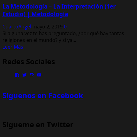
La Metodología – La Interpretación (1er
Estudio) | Metodología
CuartoAngel
mayo 2, 2019
0
Si alguna vez te has preguntado, ¿por qué hay tantas
religiones en el mundo? y si ya...
Leer
Leer Más
más
Redes Sociales
acerca
de
La
Ver
Ver
Ver
Ver
Metodología
perfil
perfil
perfil
perfil
de
de
de
de
–
MinisterioPalmoni
MinistryPalmoni
ministerio.palmoni
UCMSebXBYNLXP4ZRG36fgOjQ
Síguenos en Facebook
La
en
en
en
en
Facebook
Twitter
Instagram
YouTube
Interpretación
(1er
Estudio)
|
Sígueme en Twitter
Metodología