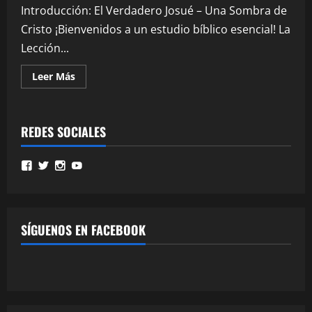
Introducción: El Verdadero Josué – Una Sombra de
Cristo ¡Bienvenidos a un estudio bíblico esencial! La
Lección...
Leer
Leer Más
más
acerca
de
El
Verdadero
REDES SOCIALES
Josué:
Repaso
Profundo
de
Ver
Ver
Ver
Ver
la
perfil
perfil
perfil
perfil
Lección
de
de
de
de
10
MinisterioPalmoni
MinistryPalmoni
ministerio.palmoni
UCMSebXBYNLXP4ZRG36fgOjQ
(4T
en
en
en
en
2025)
Facebook
Twitter
Instagram
y
YouTube
SÍGUENOS EN FACEBOOK
su
Conexión
con
Cristo