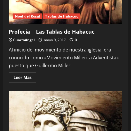
Elementales
(1er
Estudio)
Noel del Rosal
Tablas de Habacuc
Profecía | Las Tablas de Habacuc
CuartoAngel
mayo 9, 2017
0
Al inicio del movimiento de nuestra iglesia, era
conocido como «Movimiento Millerita Adventista»
puesto que Guillermo Miller...
Leer
Leer Más
más
acerca
de
Profecía
|
Las
Tablas
de
Habacuc