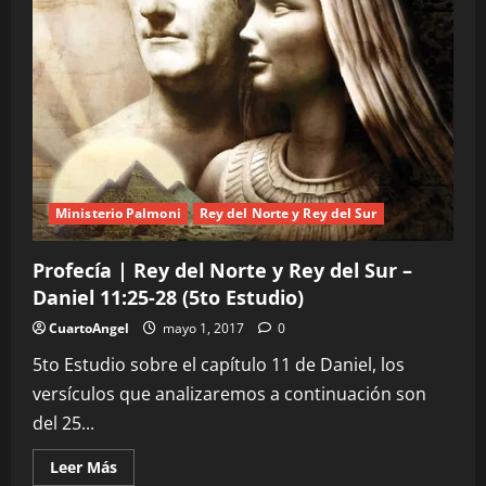
Ministerio Palmoni
Rey del Norte y Rey del Sur
Profecía | Rey del Norte y Rey del Sur –
Daniel 11:25-28 (5to Estudio)
CuartoAngel
mayo 1, 2017
0
5to Estudio sobre el capítulo 11 de Daniel, los
versículos que analizaremos a continuación son
del 25...
Leer
Leer Más
más