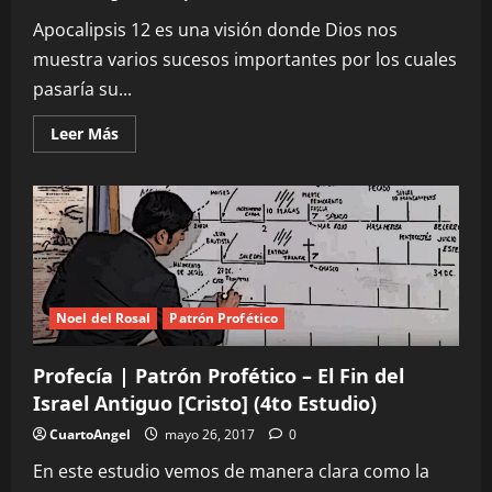
Apocalipsis 12 es una visión donde Dios nos
muestra varios sucesos importantes por los cuales
pasaría su...
Leer
Leer Más
más
acerca
de
Profecía
|
Elena
G.
White
–
Apocalipsis
12
Noel del Rosal
Patrón Profético
Profecía | Patrón Profético – El Fin del
Israel Antiguo [Cristo] (4to Estudio)
CuartoAngel
mayo 26, 2017
0
En este estudio vemos de manera clara como la