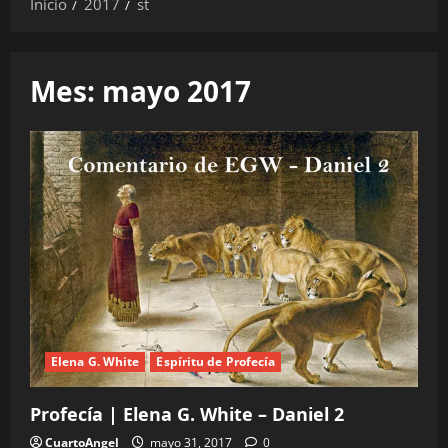
Inicio
2017
st
Mes:
mayo 2017
Elena G. White
Espíritu de Profecía
Profecía | Elena G. White – Daniel 2
CuartoAngel
mayo 31, 2017
0