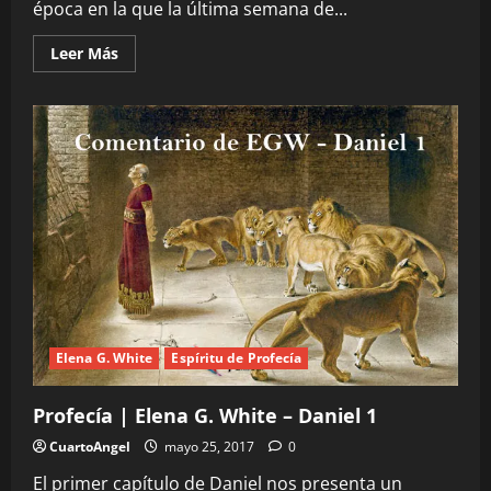
época en la que la última semana de...
Leer
Leer Más
más
acerca
de
Profecía
|
Patrón
Profético
–
El
Fin
del
Israel
Antiguo
[Cristo]
(4to
Estudio)
Elena G. White
Espíritu de Profecía
Profecía | Elena G. White – Daniel 1
CuartoAngel
mayo 25, 2017
0
El primer capítulo de Daniel nos presenta un