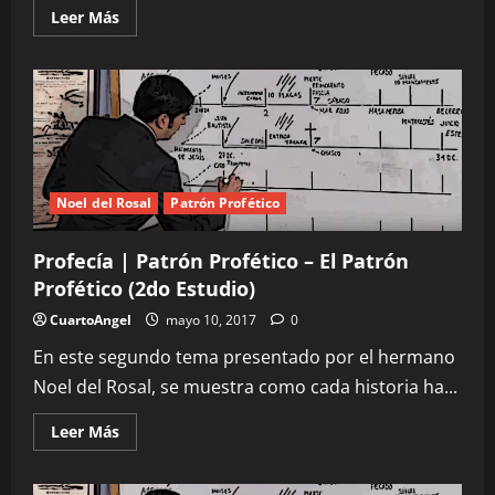
Leer
Leer Más
más
acerca
de
Profecía
|
Patrón
Profético
–
El
Principio
del
Israel
Noel del Rosal
Patrón Profético
Antiguo
[Moisés]
(3er
Profecía | Patrón Profético – El Patrón
Estudio)
Profético (2do Estudio)
CuartoAngel
mayo 10, 2017
0
En este segundo tema presentado por el hermano
Noel del Rosal, se muestra como cada historia ha...
Leer
Leer Más
más
acerca
de
Profecía