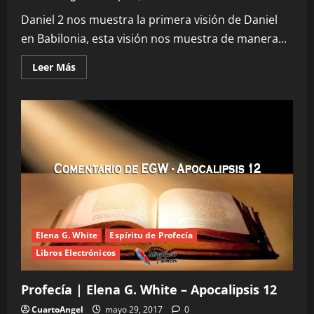
Daniel 2 nos muestra la primera visión de Daniel
en Babilonia, esta visión nos muestra de manera...
Leer
Leer Más
más
acerca
de
Profecía
|
Elena
G.
White
–
Daniel
2
Elena G. White
Espíritu de Profecía
Libros Electrónicos
Profecía | Elena G. White – Apocalipsis 12
CuartoAngel
mayo 29, 2017
0