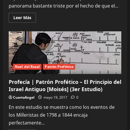
panorama bastante triste por el hecho de que el...
Leer
Leer Más
más
acerca
de
Profecía
|
Elena
G.
White
–
Daniel
1
Noel del Rosal
Patrón Profético
Profecía | Patrón Profético – El Principio del
Israel Antiguo [Moisés] (3er Estudio)
CuartoAngel
mayo 19, 2017
0
En este estudio se muestra como los eventos de
los Milleristas de 1798 a 1844 encaja
perfectamente...