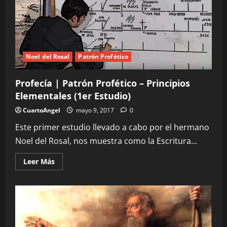
|
Patrón
Profético
–
El
Patrón
Profético
(2do
Noel del Rosal
Patrón Profético
Estudio)
Profecía | Patrón Profético – Principios
Elementales (1er Estudio)
CuartoAngel
mayo 9, 2017
0
Este primer estudio llevado a cabo por el hermano
Noel del Rosal, nos muestra como la Escritura...
Leer
Leer Más
más
acerca
de
Profecía
|
Patrón
Profético
–
Principios