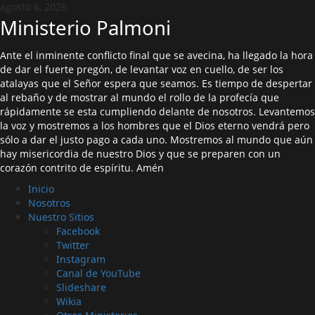
Saltar
agosto 6, 2026
al
Ministerio Palmoni
contenido
Ante el inminente conflicto final que se avecina, ha llegado la hora
de dar el fuerte pregón, de levantar voz en cuello, de ser los
atalayas que el Señor espera que seamos. Es tiempo de despertar
al rebaño y de mostrar al mundo el rollo de la profecía que
rápidamente se esta cumpliendo delante de nosotros. Levantemos
la voz y mostremos a los hombres que el Dios eterno vendrá pero
sólo a dar el justo pago a cada uno. Mostremos al mundo que aún
hay misericordia de nuestro Dios y que se preparen con un
corazón contrito de espíritu. Amén
Menú
Inicio
principal
Nosotros
Nuestro Sitios
Facebook
Twitter
Instagram
Canal de YouTube
Slideshare
Wikia