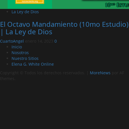
La Ley de Dios
El Octavo Mandamiento (10mo Estudio)
| La Ley de Dios
CuartoAngel
enero 14, 2023
0
Inicio
Nosotros
Nuestro Sitios
Elena G. White Online
Copyright © Todos los derechos reservados.
|
MoreNews
por AF
themes.