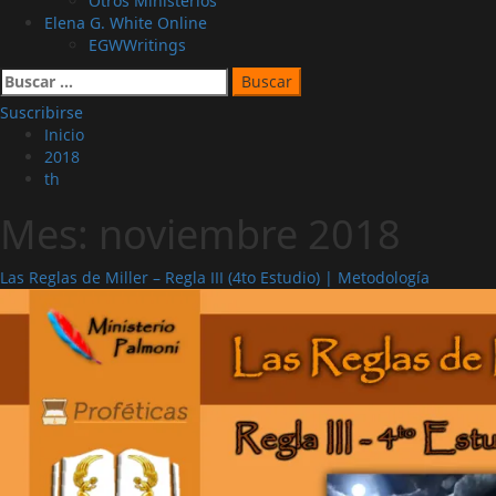
Otros Ministerios
Elena G. White Online
EGWWritings
Buscar:
Suscribirse
Inicio
2018
th
Mes:
noviembre 2018
Las Reglas de Miller – Regla III (4to Estudio) | Metodología