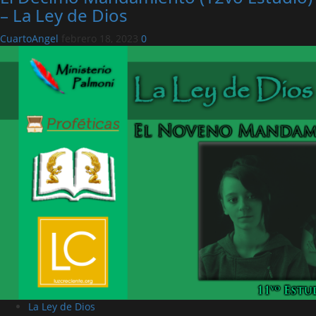
– La Ley de Dios
CuartoAngel
febrero 18, 2023
0
La Ley de Dios