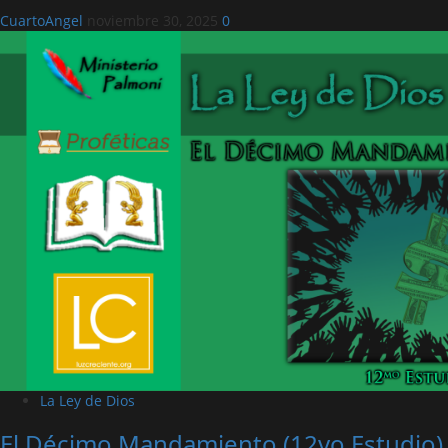
CuartoAngel
noviembre 30, 2025
0
La Ley de Dios
El Décimo Mandamiento (12vo Estudio)