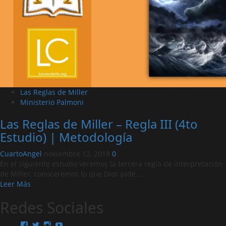
Las Reglas de Miller
Ministerio Palmoni
Las Reglas de Miller – Regla III (4to
Estudio) | Metodología
CuartoAngel
noviembre 12, 2018
0
En el siguiente estudio veremos la tercera regla de interpretación
de Miller, conoceremos lo que Dios pide...
Leer
Leer Más
más
Redes Sociales
acerca
de
Las
Ver
Ver
Ver
Ver