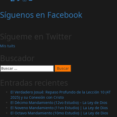
perfil
perfil
perfil
perfil
Reglas
de
de
de
de
de
Síguenos en Facebook
MinisterioPalmoni
MinistryPalmoni
ministerio.palmoni
UCMSebXBYNLXP4ZRG36fgOjQ
Miller
en
en
en
en
–
Facebook
Twitter
Instagram
YouTube
Regla
III
Sígueme en Twitter
(4to
Estudio)
Mis tuits
|
Metodología
Buscador
Buscar:
Entradas recientes
El Verdadero Josué: Repaso Profundo de la Lección 10 (4T
2025) y su Conexión con Cristo
El Décimo Mandamiento (12vo Estudio) – La Ley de Dios
El Noveno Mandamiento (11vo Estudio) | La Ley de Dios
El Octavo Mandamiento (10mo Estudio) | La Ley de Dios