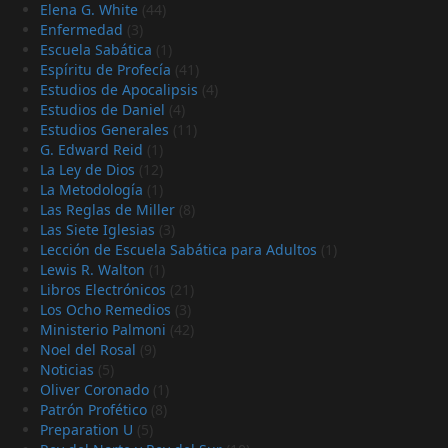
Elena G. White
(44)
Enfermedad
(3)
Escuela Sabática
(1)
Espíritu de Profecía
(41)
Estudios de Apocalipsis
(4)
Estudios de Daniel
(4)
Estudios Generales
(11)
G. Edward Reid
(1)
La Ley de Dios
(12)
La Metodología
(1)
Las Reglas de Miller
(8)
Las Siete Iglesias
(3)
Lección de Escuela Sabática para Adultos
(1)
Lewis R. Walton
(1)
Libros Electrónicos
(21)
Los Ocho Remedios
(3)
Ministerio Palmoni
(42)
Noel del Rosal
(9)
Noticias
(5)
Oliver Coronado
(1)
Patrón Profético
(8)
Preparation U
(5)