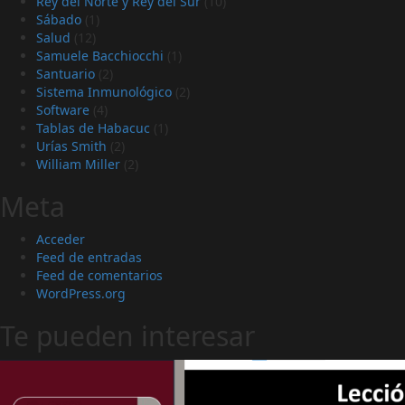
Rey del Norte y Rey del Sur
(10)
Sábado
(1)
Salud
(12)
Samuele Bacchiocchi
(1)
Santuario
(2)
Sistema Inmunológico
(2)
Software
(4)
Tablas de Habacuc
(1)
Urías Smith
(2)
William Miller
(2)
Meta
Acceder
Feed de entradas
Feed de comentarios
WordPress.org
Te pueden interesar