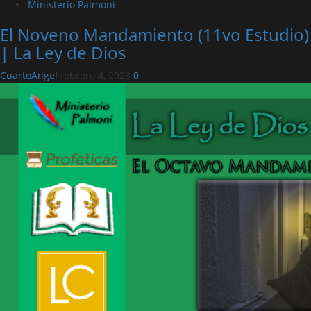
Ministerio Palmoni
El Noveno Mandamiento (11vo Estudio)
| La Ley de Dios
CuartoAngel
febrero 4, 2023
0