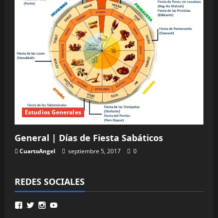
Estudios Generales
General | Días de Fiesta Sabáticos
CuartoAngel
septiembre 5, 2017
0
REDES SOCIALES
Ver
Ver
Ver
Ver
perfil
perfil
perfil
perfil