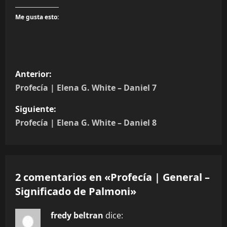
Me gusta esto:
N
Anterior:
a
Profecía | Elena G. White – Daniel 7
v
Siguiente:
Profecía | Elena G. White – Daniel 8
e
g
a
2 comentarios en «
Profecía | General –
Significado de Palmoni
»
c
i
fredy beltran
dice: