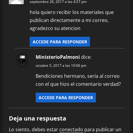
septiembre 26, 2017 a las 4:57 pm
ó
hola quiero recibir los materiales que
n
publican directamente a mi correo,
agradezco su atencion
d
e
ACCEDE PARA RESPONDER
e
MinisterioPalmoni
dice:
octubre 5, 2017 a las 10:06 pm
n
Bendiciones hermano, sería al correo
t
con el que hizo el comentario verdad?
r
ACCEDE PARA RESPONDER
a
d
Deja una respuesta
a
Lo siento, debes estar
conectado
para publicar un