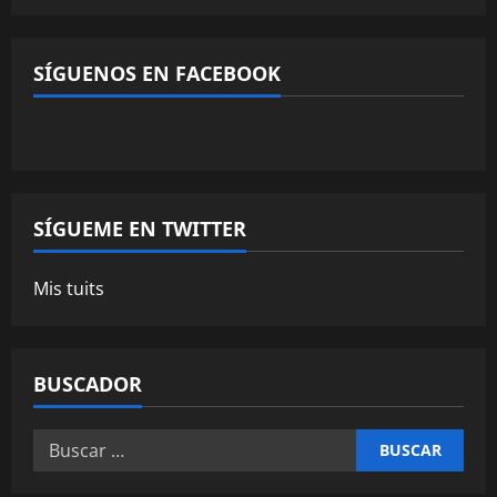
de
de
de
de
MinisterioPalmoni
MinistryPalmoni
ministerio.palmoni
UCMSebXBYNLXP4ZRG36fgOjQ
en
en
en
en
Facebook
Twitter
Instagram
YouTube
SÍGUENOS EN FACEBOOK
SÍGUEME EN TWITTER
Mis tuits
BUSCADOR
Buscar: