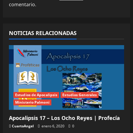
comentario.
s
NOTICIAS RELACIONADAS
Estudios de Apocalipsis
Estudios Generales
Ministerio Palmoni
Apocalipsis 17 – Los Ocho Reyes | Profecía
CuartoAngel
enero 6, 2020
0