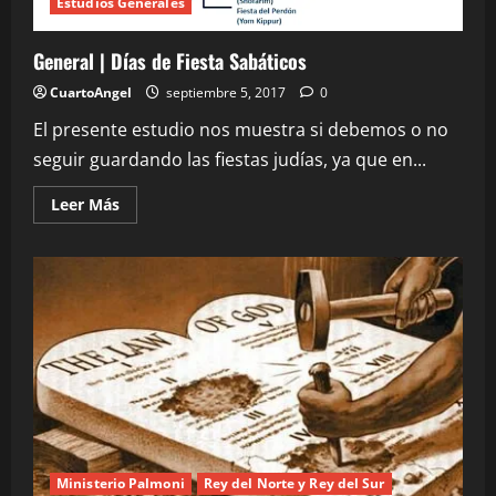
Estudios Generales
General | Días de Fiesta Sabáticos
CuartoAngel
septiembre 5, 2017
0
El presente estudio nos muestra si debemos o no
seguir guardando las fiestas judías, ya que en...
Leer
Leer Más
más
acerca
de
General
|
Días
de
Fiesta
Sabáticos
Ministerio Palmoni
Rey del Norte y Rey del Sur