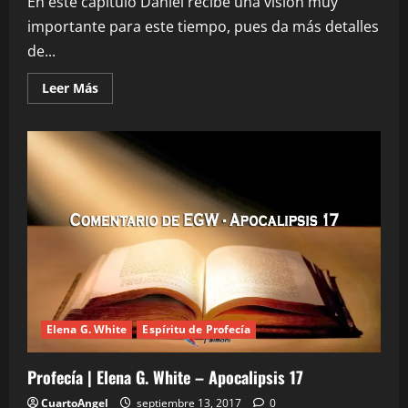
En este capítulo Daniel recibe una visión muy
importante para este tiempo, pues da más detalles
de...
Leer
Leer Más
más
acerca
de
Profecía
|
Elena
G.
White
–
Daniel
7
Elena G. White
Espíritu de Profecía
Profecía | Elena G. White – Apocalipsis 17
CuartoAngel
septiembre 13, 2017
0