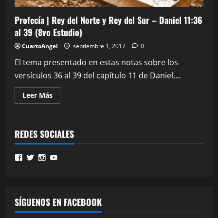
Profecía | Rey del Norte y Rey del Sur – Daniel 11:36
al 39 (8vo Estudio)
CuartoAngel
septiembre 1, 2017
0
El tema presentado en estas notas sobre los
versículos 36 al 39 del capítulo 11 de Daniel,...
Leer
Leer Más
más
acerca
de
Profecía
|
REDES SOCIALES
Rey
del
Norte
y
Ver
Ver
Ver
Ver
Rey
perfil
perfil
perfil
perfil
del
de
de
de
de
Sur
MinisterioPalmoni
MinistryPalmoni
ministerio.palmoni
UCMSebXBYNLXP4ZRG36fgOjQ
–
en
en
en
en
Daniel
Facebook
Twitter
Instagram
11:36
YouTube
SÍGUENOS EN FACEBOOK
al
39
(8vo