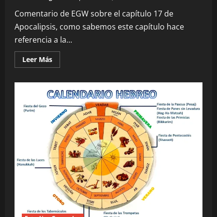
Comentario de EGW sobre el capítulo 17 de
Apocalipsis, como sabemos este capítulo hace
referencia a la...
Leer
Leer Más
más
acerca
de
Profecía
|
Elena
G.
White
–
Apocalipsis
17