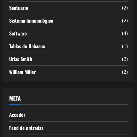
Santuario
(2)
Sistema Inmunológico
(2)
Software
(4)
Tablas de Habacuc
(1)
Urías Smith
(2)
William Miller
(2)
META
Acceder
Feed de entradas