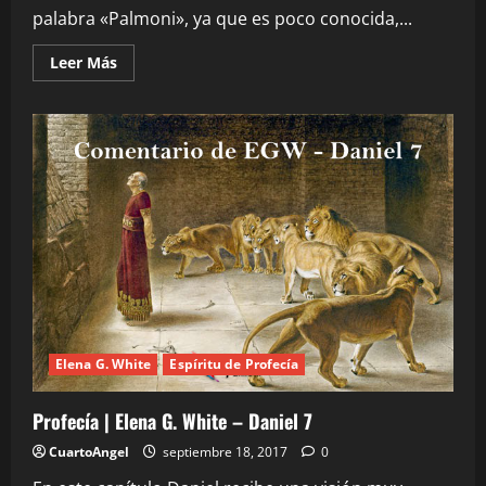
palabra «Palmoni», ya que es poco conocida,...
Leer
Leer Más
más
acerca
de
Profecía
|
General
–
Significado
de
Palmoni
Elena G. White
Espíritu de Profecía
Profecía | Elena G. White – Daniel 7
CuartoAngel
septiembre 18, 2017
0