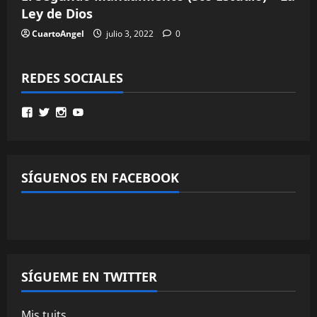
Ley de Dios
CuartoAngel
julio 3, 2022
0
REDES SOCIALES
Ver
Ver
Ver
Ver
perfil
perfil
perfil
perfil
de
de
de
de
MinisterioPalmoni
MinistryPalmoni
ministerio.palmoni
UCMSebXBYNLXP4ZRG36fgOjQ
en
en
en
en
Facebook
Twitter
Instagram
YouTube
SÍGUENOS EN FACEBOOK
SÍGUEME EN TWITTER
Mis tuits