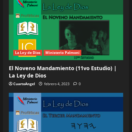
e
n
t
r
La Ley de Dios
Ministerio Palmoni
a
El Noveno Mandamiento (11vo Estudio) |
d
La Ley de Dios
a
CuartoAngel
febrero 4, 2023
0
s