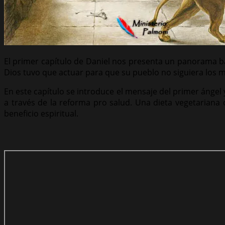
El primer capítulo de Daniel nos presenta un panorama ba
Dios tuvo que actuar para que su pueblo no siguiera los m
En este capítulo se introduce el mensaje del primer ánge
a través de la reforma pro salud. Una dieta vegetariana
beneficio espiritual.