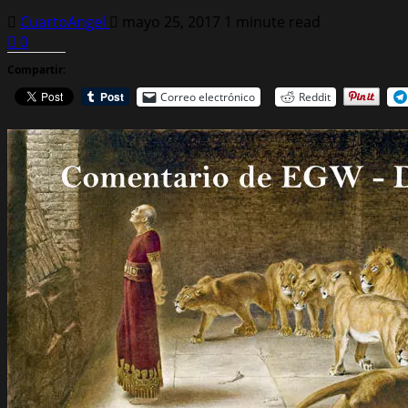
CuartoAngel
mayo 25, 2017
1 minute read
0
Compartir:
Correo electrónico
Reddit