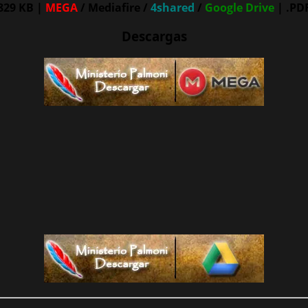
829 KB |
MEGA
/ Mediafire /
4shared
/
Google Drive
| .PD
Descargas