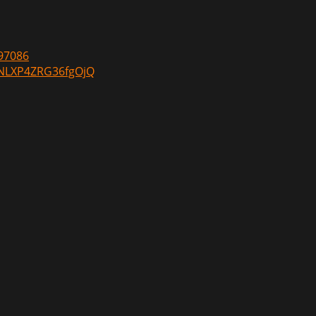
97086
YNLXP4ZRG36fgOjQ