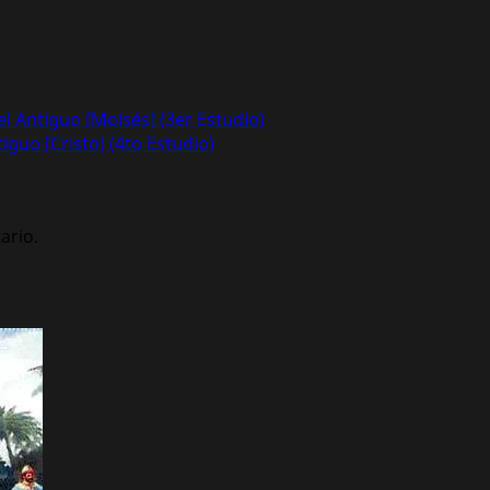
ael Antiguo [Moisés] (3er Estudio)
tiguo [Cristo] (4to Estudio)
ario.