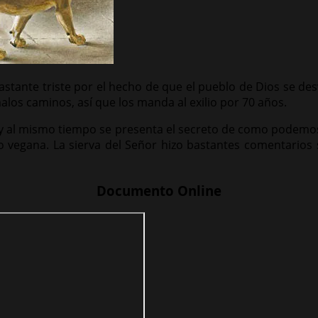
stante triste por el hecho de que el pueblo de Dios se des
alos caminos, así que los manda al exilio por 70 años.
l y al mismo tiempo se presenta el secreto de como podemo
 o vegana. La sierva del Señor hizo bastantes comentarios 
Documento Online