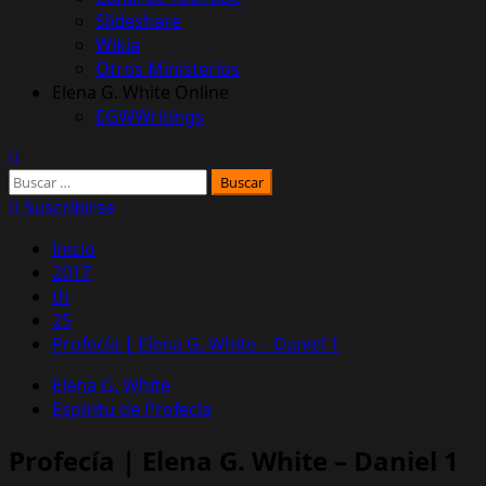
Slideshare
Wikia
Otros Ministerios
Elena G. White Online
EGWWritings
Buscar:
Suscribirse
Inicio
2017
th
25
Profecía | Elena G. White – Daniel 1
Elena G. White
Espíritu de Profecía
Profecía | Elena G. White – Daniel 1