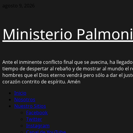
Saltar
agosto 9, 2026
al
contenido
Ministerio Palmon
Ante el inminente conflicto final que se avecina, ha llegad
tiempo de despertar al rebaño y de mostrar al mundo el r
hombres que el Dios eterno vendrá pero sólo a dar el ju
corazón contrito de espíritu. Amén
Menú
Inicio
principal
Nosotros
Nuestro Sitios
Facebook
Twitter
Instagram
Canal de YouTube