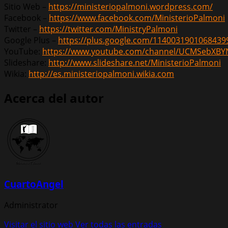
Sitio Web –
https://ministeriopalmoni.wordpress.com/
Facebook –
https://www.facebook.com/MinisterioPalmoni
Twitter –
https://twitter.com/MinistryPalmoni
Google Plus –
https://plus.google.com/1140031901068439
YouTube:
https://www.youtube.com/channel/UCMSebXB
Slideshare:
http://www.slideshare.net/MinisterioPalmoni
Wikia:
http://es.ministeriopalmoni.wikia.com
Acerca del autor
CuartoAngel
Administrator
Visitar el sitio web
Ver todas las entradas