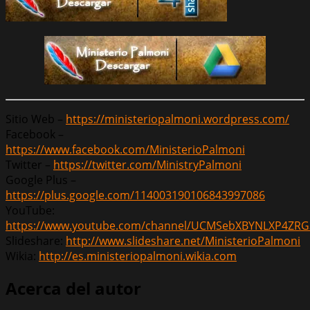
Sitio Web –
https://ministeriopalmoni.wordpress.com/
Facebook –
https://www.facebook.com/MinisterioPalmoni
Twitter –
https://twitter.com/MinistryPalmoni
Google Plus –
https://plus.google.com/114003190106843997086
YouTube:
https://www.youtube.com/channel/UCMSebXBYNLXP4ZRG
Slideshare:
http://www.slideshare.net/MinisterioPalmoni
Wikia:
http://es.ministeriopalmoni.wikia.com
Acerca del autor