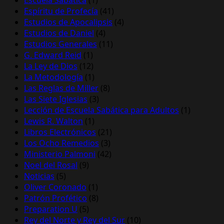
Espíritu de Profecía
(41)
Estudios de Apocalipsis
(4)
Estudios de Daniel
(4)
Estudios Generales
(11)
G. Edward Reid
(1)
La Ley de Dios
(12)
La Metodología
(1)
Las Reglas de Miller
(8)
Las Siete Iglesias
(3)
Lección de Escuela Sabática para Adultos
(1)
Lewis R. Walton
(1)
Libros Electrónicos
(21)
Los Ocho Remedios
(3)
Ministerio Palmoni
(42)
Noel del Rosal
(9)
Noticias
(5)
Oliver Coronado
(1)
Patrón Profético
(8)
Preparation U
(5)
Rey del Norte y Rey del Sur
(10)