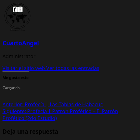
CuartoAngel
Administrator
Visitar el sitio web
Ver todas las entradas
Me gusta esto:
Cargando...
Navegación
Anterior:
Profecía | Las Tablas de Habacuc
Siguiente:
Profecía | Patrón Profético – El Patrón
de
Profético (2do Estudio)
entradas
Deja una respuesta