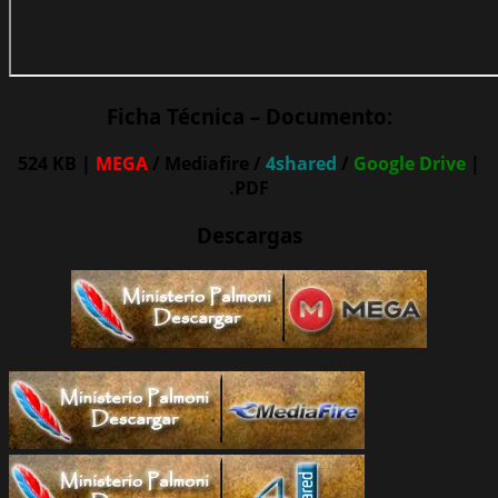
Ficha Técnica – Documento:
524 KB |
MEGA
/ Mediafire /
4shared
/
Google Drive
|
.PDF
Descargas