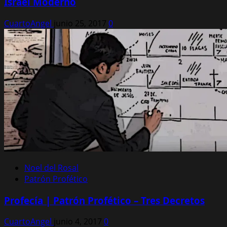
Israel Moderno
CuartoAngel
junio 25, 2017
0
Noel del Rosal
Patrón Profético
Profecía | Patrón Profético – Tres Decretos
CuartoAngel
junio 4, 2017
0