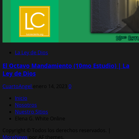
La Ley de Dios
El Octavo Mandamiento (10mo Estudio) | La
Ley de Dios
CuartoAngel
enero 14, 2023
0
Inicio
Nosotros
Nuestro Sitios
Elena G. White Online
Copyright © Todos los derechos reservados.
|
MoreNews
por AF themes.