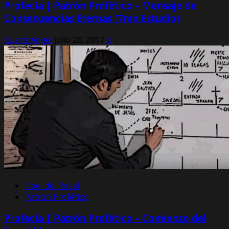
Profecía | Patrón Profético – Mensaje de
Consecuencias Eternas (7mo Estudio)
CuartoAngel
julio 28, 2017
0
Noel del Rosal
Patrón Profético
Profecía | Patrón Profético – Comienzo del