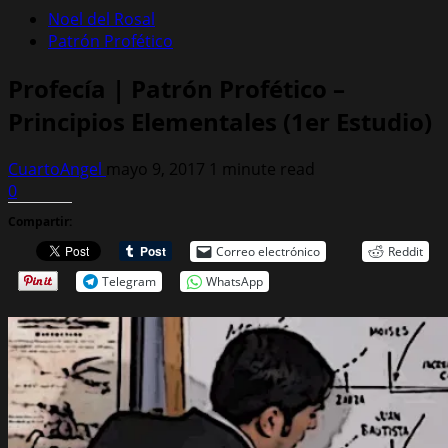
Noel del Rosal
Patrón Profético
Profecía | Patrón Profético –
Principios Elementales (1er Estudio)
CuartoAngel
mayo 9, 2017
1 minute read
0
Compartir:
Correo electrónico
Reddit
Telegram
WhatsApp