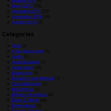
febrero 2017
(4)
enero 2017
(10)
diciembre 2016
(27)
noviembre 2016
(14)
octubre 2016
(7)
Categorías
2520
(2)
A. Jan Marcussen
(1)
Audio
(1)
Audio Estudios
(1)
Audio Libro
(10)
Diagramas
(3)
Donald Ernest Mansell
(1)
Doug Batchelor
(1)
El Continuo
(2)
El Patrón Profético
(4)
Elena G. White
(44)
Enfermedad
(3)
Escuela Sabática
(1)