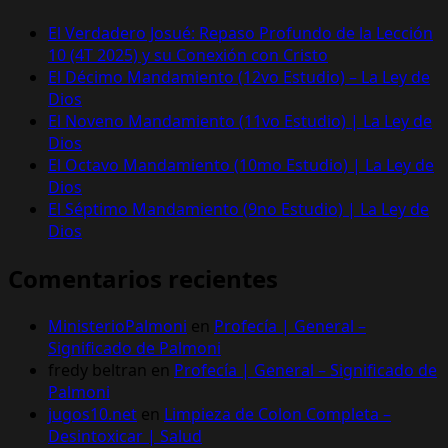
El Verdadero Josué: Repaso Profundo de la Lección
10 (4T 2025) y su Conexión con Cristo
El Décimo Mandamiento (12vo Estudio) – La Ley de
Dios
El Noveno Mandamiento (11vo Estudio) | La Ley de
Dios
El Octavo Mandamiento (10mo Estudio) | La Ley de
Dios
El Séptimo Mandamiento (9no Estudio) | La Ley de
Dios
Comentarios recientes
MinisterioPalmoni
en
Profecía | General –
Significado de Palmoni
fredy beltran
en
Profecía | General – Significado de
Palmoni
jugos10.net
en
Limpieza de Colon Completa –
Desintoxicar | Salud