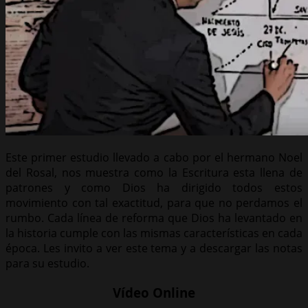
Este primer estudio llevado a cabo por el hermano Noel
del Rosal, nos muestra como la Escritura esta llena de
patrones y como Dios ha dirigido todos estos
movimiento con tal exactitud, para que no perdamos el
rumbo. Cada línea de reforma que Dios ha levantado en
la historia cumple con las mismas características en cada
época. Les invito a ver este tema y a descargar las notas
para su estudio.
Vídeo Online