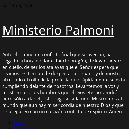
Saltar
agosto 6, 2026
al
contenido
Ministerio Palmoni
Ante el inminente conflicto final que se avecina, ha
llegado la hora de dar el fuerte pregón, de levantar voz
en cuello, de ser los atalayas que el Señor espera que
seamos. Es tiempo de despertar al rebaño y de mostrar
al mundo el rollo de la profecía que rápidamente se esta
cumpliendo delante de nosotros. Levantemos la voz y
mostremos a los hombres que el Dios eterno vendrá
pero sólo a dar el justo pago a cada uno. Mostremos al
mundo que aún hay misericordia de nuestro Dios y que
se preparen con un corazón contrito de espíritu. Amén
Menú
Inicio
principal
Nosotros