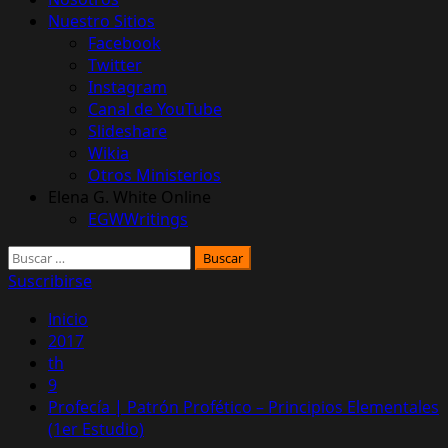
Nuestro Sitios
Facebook
Twitter
Instagram
Canal de YouTube
Slideshare
Wikia
Otros Ministerios
Elena G. White Online
EGWWritings
Buscar:
Suscribirse
Inicio
2017
th
9
Profecía | Patrón Profético – Principios Elementales
(1er Estudio)