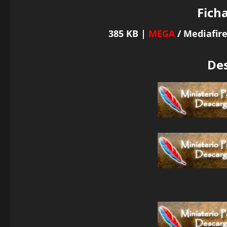
Ficha
385 KB |
MEGA
/ Mediafire
De