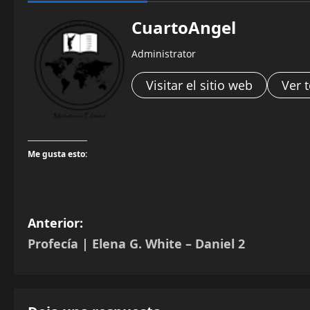
CuartoAngel
Administrator
Visitar el sitio web
Ver 
Me gusta esto:
N
Anterior:
Profecía | Elena G. White – Daniel 2
a
v