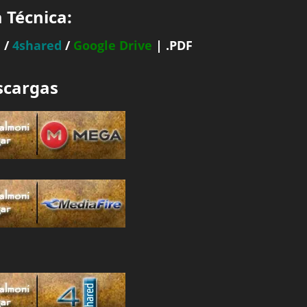
 Técnica:
 /
4shared
/
Google Drive
| .PDF
scargas