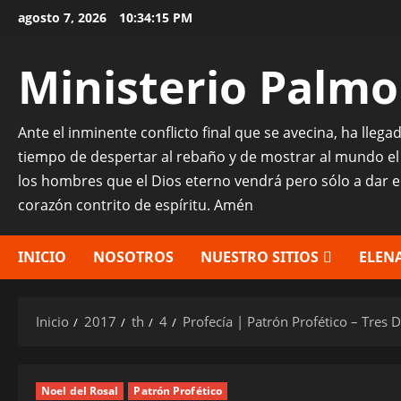
Saltar
agosto 7, 2026
10:34:17 PM
al
contenido
Ministerio Palmo
Ante el inminente conflicto final que se avecina, ha lleg
tiempo de despertar al rebaño y de mostrar al mundo el
los hombres que el Dios eterno vendrá pero sólo a dar 
corazón contrito de espíritu. Amén
INICIO
NOSOTROS
NUESTRO SITIOS
ELENA
Inicio
2017
th
4
Profecía | Patrón Profético – Tres 
Noel del Rosal
Patrón Profético