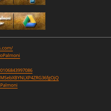
s.com/
ioPalmoni
190106843997086
UCMSebXBYNLXP4ZRG36fgOjQ
ioPalmoni