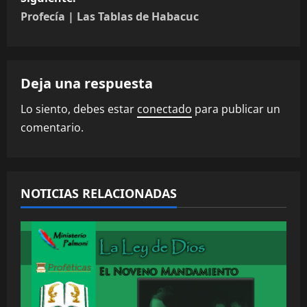
e
Profecía | Las Tablas de Habacuc
g
a
Deja una respuesta
c
Lo siento, debes estar
conectado
para publicar un
i
comentario.
ó
n
NOTICIAS RELACIONADAS
d
e
e
n