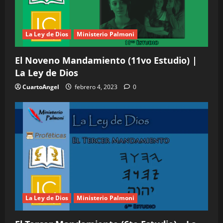
t
r
La Ley de Dios
Ministerio Palmoni
a
El Noveno Mandamiento (11vo Estudio) |
La Ley de Dios
d
CuartoAngel
febrero 4, 2023
0
a
s
La Ley de Dios
Ministerio Palmoni