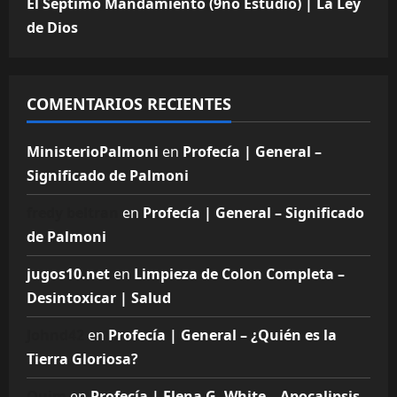
El Séptimo Mandamiento (9no Estudio) | La Ley
de Dios
COMENTARIOS RECIENTES
MinisterioPalmoni
en
Profecía | General –
Significado de Palmoni
fredy beltran
en
Profecía | General – Significado
de Palmoni
jugos10.net
en
Limpieza de Colon Completa –
Desintoxicar | Salud
Johnd42
en
Profecía | General – ¿Quién es la
Tierra Gloriosa?
Quim
en
Profecía | Elena G. White – Apocalipsis