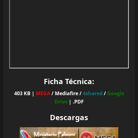
Ficha Técnica:
403 KB |
MEGA
/ Mediafire /
4shared
/
Google
Drive
| .PDF
Descargas