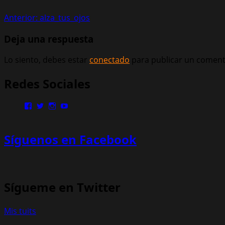
Navegación
Anterior:
alza_tus_ojos
de
Deja una respuesta
entradas
Lo siento, debes estar
conectado
para publicar un coment
Redes Sociales
Ver
Ver
Ver
Ver
perfil
perfil
perfil
perfil
de
de
de
de
MinisterioPalmoni
MinistryPalmoni
ministerio.palmoni
UCMSebXBYNLXP4ZRG36fgOjQ
Síguenos en Facebook
en
en
en
en
Facebook
Twitter
Instagram
YouTube
Sígueme en Twitter
Mis tuits