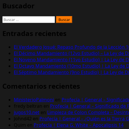
Buscador
Buscar:
Entradas recientes
El Verdadero Josué: Repaso Profundo de la Lección 10
El Décimo Mandamiento (12vo Estudio) – La Ley de D
El Noveno Mandamiento (11vo Estudio) | La Ley de D
El Octavo Mandamiento (10mo Estudio) | La Ley de D
El Séptimo Mandamiento (9no Estudio) | La Ley de D
Comentarios recientes
MinisterioPalmoni
en
Profecía | General – Significa
fredy beltran
en
Profecía | General – Significado de
jugos10.net
en
Limpieza de Colon Completa – Desinto
Johnd42
en
Profecía | General – ¿Quién es la Tierra 
Quim
en
Profecía | Elena G. White – Apocalipsis 14