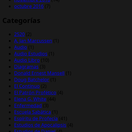
octubre 2016
(7)
Categorías
2520
(2)
A. Jan Marcussen
(1)
Audio
(1)
Audio Estudios
(1)
Audio Libro
(10)
Diagramas
(3)
Donald Ernest Mansell
(1)
Doug Batchelor
(1)
El Continuo
(2)
El Patrón Profético
(4)
Elena G. White
(44)
Enfermedad
(3)
Escuela Sabática
(1)
Espíritu de Profecía
(41)
Estudios de Apocalipsis
(4)
Estudios de Daniel
(4)