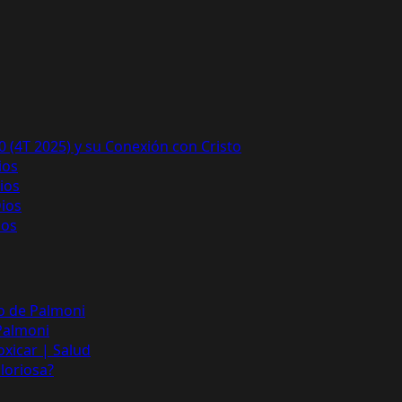
 (4T 2025) y su Conexión con Cristo
ios
ios
ios
ios
do de Palmoni
 Palmoni
xicar | Salud
Gloriosa?