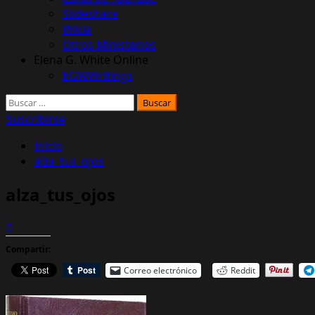
Slideshare
Wikia
Otros Ministerios
Elena G. White Online
EGWWritings
Buscar:
Suscribirse
Inicio
alza_tus_ojos
alza_tus_ojos
0
Compartir:
Correo electrónico
Reddit