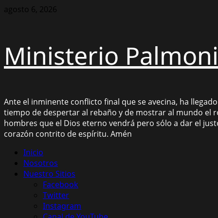
Saltar
agosto 6, 2026
al
contenido
Ministerio Palmon
Ante el inminente conflicto final que se avecina, ha llegad
tiempo de despertar al rebaño y de mostrar al mundo el r
hombres que el Dios eterno vendrá pero sólo a dar el ju
corazón contrito de espíritu. Amén
Menú
Inicio
principal
Nosotros
Nuestro Sitios
Facebook
Twitter
Instagram
Canal de YouTube