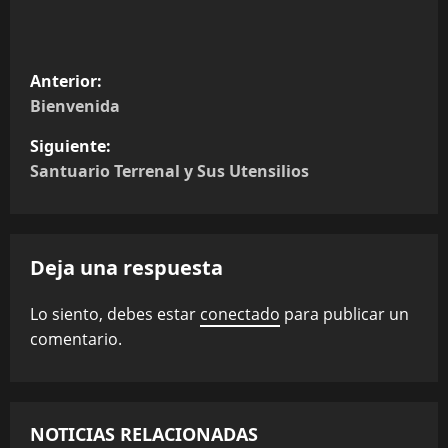
N
Anterior:
a
Bienvenida
v
Siguiente:
e
Santuario Terrenal y Sus Utensilios
g
a
c
Deja una respuesta
i
Lo siento, debes estar
conectado
para publicar un
ó
comentario.
n
d
e
NOTICIAS RELACIONADAS