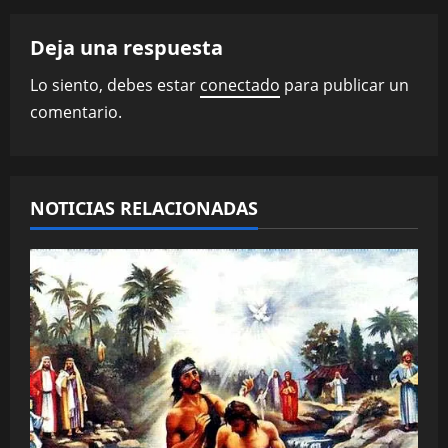
a
Deja una respuesta
c
Lo siento, debes estar
conectado
para publicar un
i
comentario.
ó
n
NOTICIAS RELACIONADAS
d
e
e
n
t