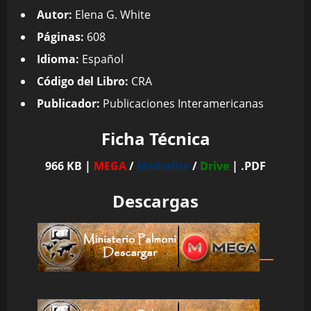
Autor:
Elena G. White
Páginas:
608
Idioma:
Español
Código del Libro:
CRA
Publicador:
Publicaciones Interamericanas
Ficha Técnica
966 KB |
MEGA
/
Mediafire
/
Drive
| .PDF
Descargas