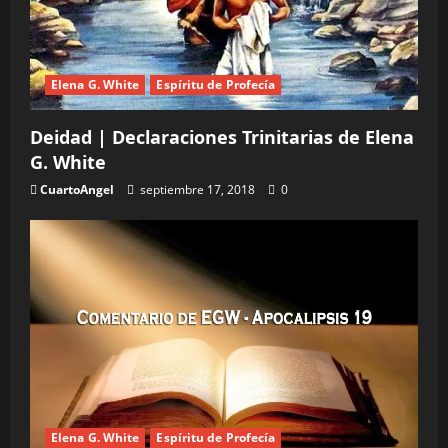
r
a
d
Elena G. White
Espíritu de Profecía
a
Deidad | Declaraciones Trinitarias de Elena
s
G. White
CuartoAngel
septiembre 17, 2018
0
Elena G. White
Espíritu de Profecía