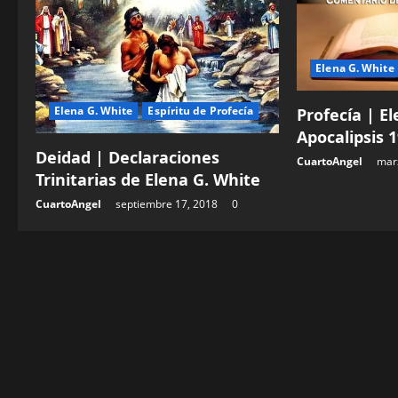
d
e
Elena G. White
e
Elena G. White
Espíritu de Profecía
Profecía | E
n
Apocalipsis 
Deidad | Declaraciones
CuartoAngel
mar
t
Trinitarias de Elena G. White
r
CuartoAngel
septiembre 17, 2018
0
a
d
a
s