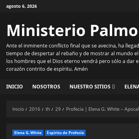
Saltar
agosto 6, 2026
al
contenido
Ministerio Palmo
Ante el inminente conflicto final que se avecina, ha lleg
tiempo de despertar al rebaño y de mostrar al mundo el
los hombres que el Dios eterno vendrá pero sólo a dar 
corazón contrito de espíritu. Amén
INICIO
NOSOTROS
NUESTRO SITIOS
ELENA
Inicio
2016
th
29
Profecía | Elena G. White – Apocal
Elena G. White
Espíritu de Profecía