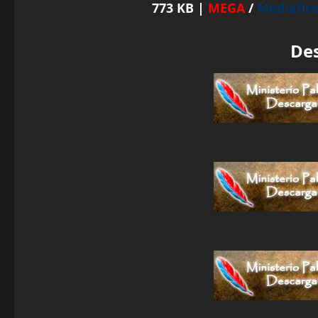
773 KB |
MEGA
/
Mediafir
De