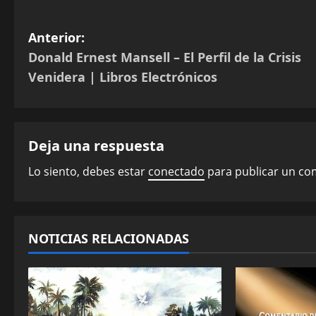
N
Anterior:
Donald Ernest Mansell – El Perfil de la Crisis
a
Venidera | Libros Electrónicos
v
e
Deja una respuesta
g
Lo siento, debes estar
conectado
para publicar un co
a
c
NOTICIAS RELACIONADAS
i
ó
n