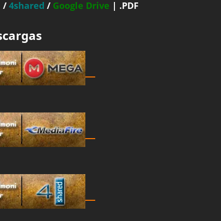
e
/
4shared
/
Google Drive
| .PDF
scargas