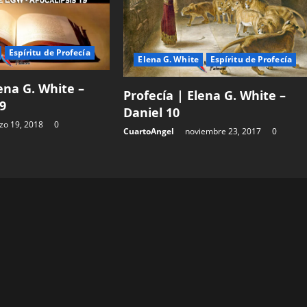
Espíritu de Profecía
Elena G. White
Espíritu de Profecía
lena G. White –
Profecía | Elena G. White –
19
Daniel 10
zo 19, 2018
0
CuartoAngel
noviembre 23, 2017
0