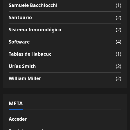
Samuele Bacchiocchi
(1)
Santuario
(2)
Sistema Inmunológico
(2)
Software
(4)
Tablas de Habacuc
(1)
Urías Smith
(2)
William Miller
(2)
META
Acceder