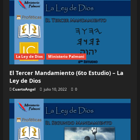
a
s
La Ley de Dios
Ministerio Palmoni
El Tercer Mandamiento (6to Estudio) – La
Ley de Dios
CuartoAngel
julio 10, 2022
0