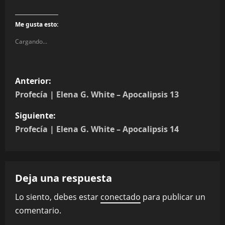
Me gusta esto:
Cargando...
N
Anterior:
a
Profecía | Elena G. White – Apocalipsis 13
v
Siguiente:
Profecía | Elena G. White – Apocalipsis 14
e
g
Deja una respuesta
a
Lo siento, debes estar
conectado
para publicar un
c
comentario.
i