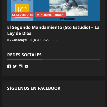
La Ley de Dios
Ministerio Palmoni
El Segundo Mandamiento (5to Estudio) – La
Ley de Dios
CuartoAngel
julio 3, 2022
0
REDES SOCIALES
Ver
Ver
Ver
Ver
perfil
perfil
perfil
perfil
de
de
de
de
MinisterioPalmoni
MinistryPalmoni
ministerio.palmoni
UCMSebXBYNLXP4ZRG36fgOjQ
en
en
en
en
Facebook
Twitter
Instagram
YouTube
SÍGUENOS EN FACEBOOK