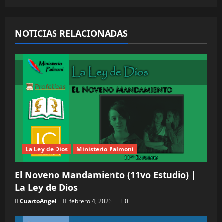
ó
NOTICIAS RELACIONADAS
n
d
e
e
n
t
La Ley de Dios
Ministerio Palmoni
r
El Noveno Mandamiento (11vo Estudio) |
a
La Ley de Dios
CuartoAngel
febrero 4, 2023
0
d