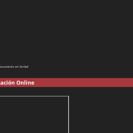
documento en Scribd
ación Online