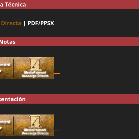
ha Técnica
|
Directa
| PDF/PPSX
Notas
sentación