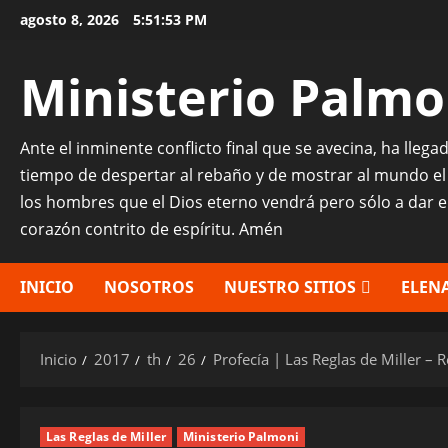
Saltar
agosto 8, 2026
5:51:54 PM
al
contenido
Ministerio Palmo
Ante el inminente conflicto final que se avecina, ha lleg
tiempo de despertar al rebaño y de mostrar al mundo el
los hombres que el Dios eterno vendrá pero sólo a dar 
corazón contrito de espíritu. Amén
INICIO
NOSOTROS
NUESTRO SITIOS
ELENA
Inicio
2017
th
26
Profecía | Las Reglas de Miller – R
Las Reglas de Miller
Ministerio Palmoni