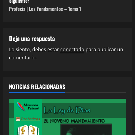
v
Siguiente:
Profecía | Los Fundamentos – Tema 1
e
g
a
Deja una respuesta
Lo siento, debes estar
conectado
para publicar un
c
comentario.
i
ó
NOTICIAS RELACIONADAS
n
d
e
e