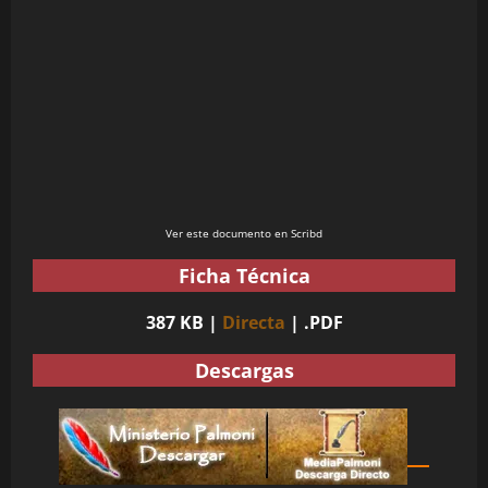
Ver este documento en Scribd
Ficha Técnica
387 KB |
Directa
| .PDF
Descargas