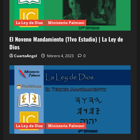
n
t
La Ley de Dios
Ministerio Palmoni
r
El Noveno Mandamiento (11vo Estudio) | La Ley de
a
Dios
d
CuartoAngel
febrero 4, 2023
0
a
s
La Ley de Dios
Ministerio Palmoni