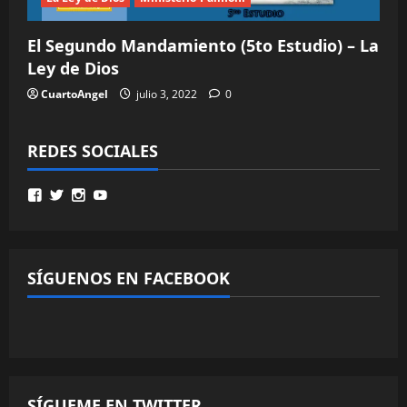
El Segundo Mandamiento (5to Estudio) – La
Ley de Dios
CuartoAngel
julio 3, 2022
0
REDES SOCIALES
Ver
Ver
Ver
Ver
perfil
perfil
perfil
perfil
de
de
de
de
MinisterioPalmoni
MinistryPalmoni
ministerio.palmoni
UCMSebXBYNLXP4ZRG36fgOjQ
en
en
en
en
Facebook
Twitter
Instagram
YouTube
SÍGUENOS EN FACEBOOK
SÍGUEME EN TWITTER