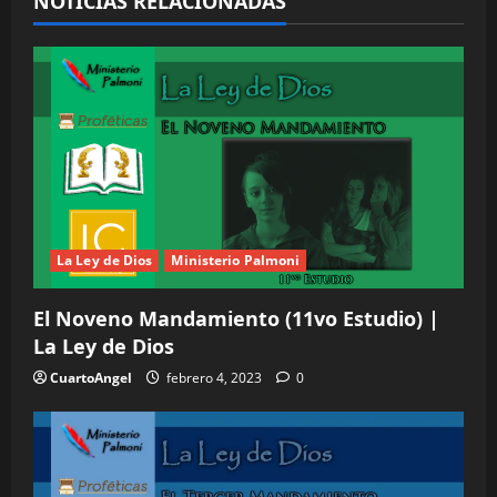
NOTICIAS RELACIONADAS
n
d
e
e
n
t
La Ley de Dios
Ministerio Palmoni
r
El Noveno Mandamiento (11vo Estudio) |
a
La Ley de Dios
d
CuartoAngel
febrero 4, 2023
0
a
s