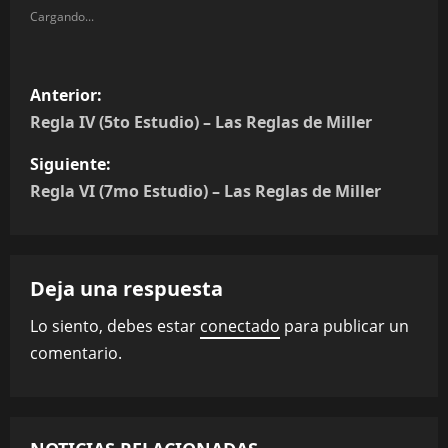
Cargando...
N
Anterior:
a
Regla IV (5to Estudio) – Las Reglas de Miller
v
Siguiente:
Regla VI (7mo Estudio) – Las Reglas de Miller
e
g
Deja una respuesta
a
Lo siento, debes estar
conectado
para publicar un
c
comentario.
i
ó