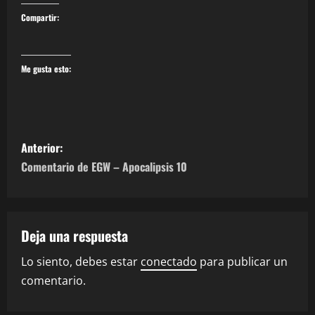
Compartir:
Me gusta esto:
N
Anterior:
a
Comentario de EGW – Apocalipsis 10
v
e
Deja una respuesta
g
Lo siento, debes estar
conectado
para publicar un
comentario.
a