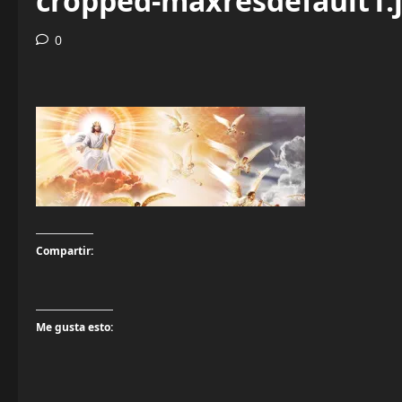
cropped-maxresdefault1.
0
Compartir:
Me gusta esto: