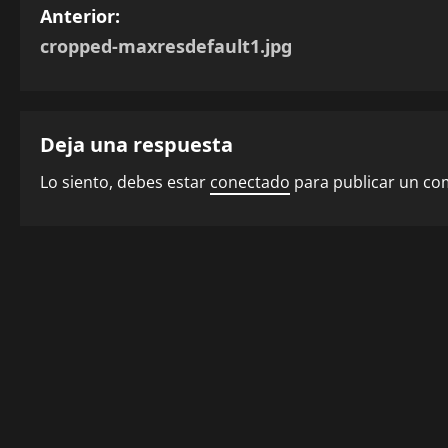
N
Anterior:
cropped-maxresdefault1.jpg
a
v
e
Deja una respuesta
g
Lo siento, debes estar
conectado
para publicar un co
a
c
i
ó
n
d