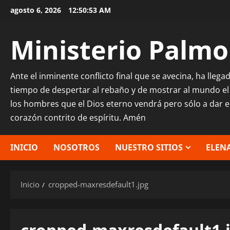
Saltar
agosto 6, 2026
12:50:54 AM
al
contenido
Ministerio Palmo
Ante el inminente conflicto final que se avecina, ha lleg
tiempo de despertar al rebaño y de mostrar al mundo el
los hombres que el Dios eterno vendrá pero sólo a dar 
corazón contrito de espíritu. Amén
INICIO
NOSOTROS
NUESTRO SITIOS
ELENA
Inicio
cropped-maxresdefault1.jpg