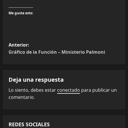
Me gusta esto:
N
Anterior:
a
Gráfico de la Función – Ministerio Palmoni
v
e
Deja una respuesta
g
Lo siento, debes estar
conectado
para publicar un
comentario.
a
c
i
REDES SOCIALES