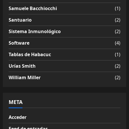
Samuele Bacchiocchi
(1)
Santuario
(2)
Sistema Inmunológico
(2)
Software
(4)
Tablas de Habacuc
(1)
Urías Smith
(2)
William Miller
(2)
META
Acceder
Feed de entradas