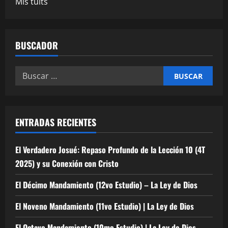
r
Mis tuits
a
d
BUSCADOR
a
Buscar:
s
ENTRADAS RECIENTES
El Verdadero Josué: Repaso Profundo de la Lección 10 (4T
2025) y su Conexión con Cristo
El Décimo Mandamiento (12vo Estudio) – La Ley de Dios
El Noveno Mandamiento (11vo Estudio) | La Ley de Dios
El Octavo Mandamiento (10mo Estudio) | La Ley de Dios