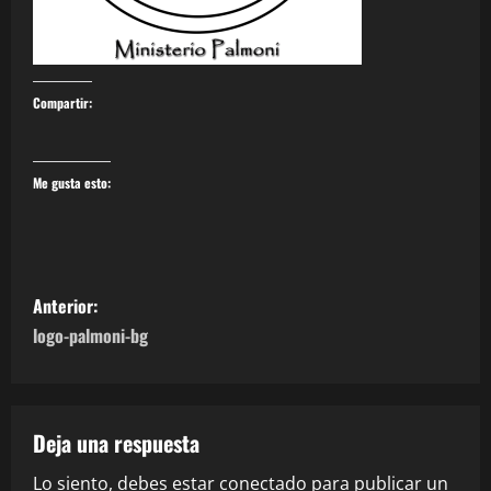
Compartir:
Me gusta esto:
N
Anterior:
a
logo-palmoni-bg
v
e
Deja una respuesta
g
Lo siento, debes estar
conectado
para publicar un