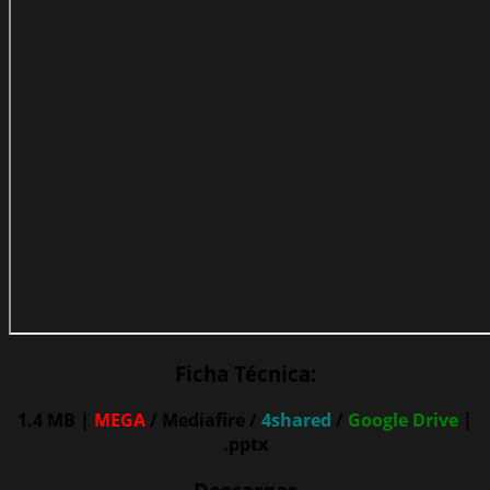
Ficha Técnica:
1.4 MB |
MEGA
/ Mediafire /
4shared
/
Google Drive
|
.pptx