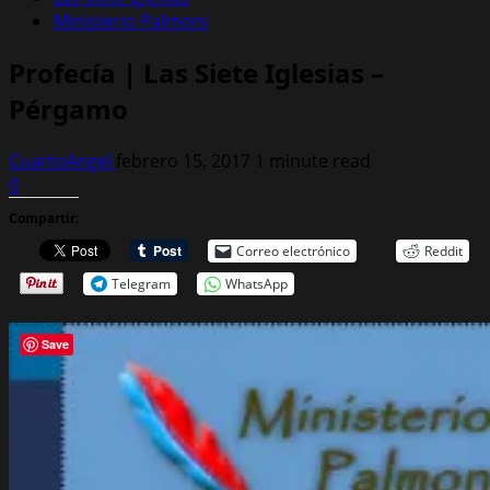
Ministerio Palmoni
Profecía | Las Siete Iglesias –
Pérgamo
CuartoAngel
febrero 15, 2017
1 minute read
0
Compartir:
Correo electrónico
Reddit
Telegram
WhatsApp
Save