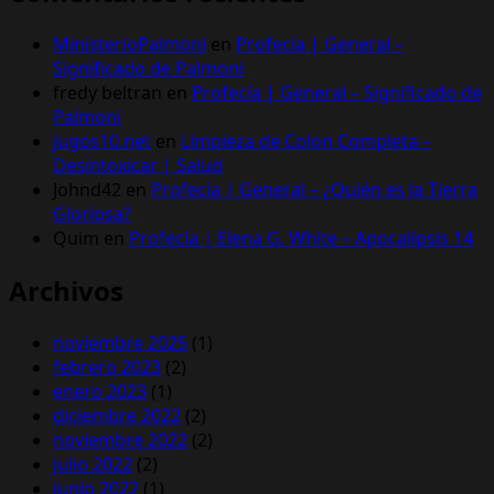
MinisterioPalmoni
en
Profecía | General –
Significado de Palmoni
fredy beltran
en
Profecía | General – Significado de
Palmoni
jugos10.net
en
Limpieza de Colon Completa –
Desintoxicar | Salud
Johnd42
en
Profecía | General – ¿Quién es la Tierra
Gloriosa?
Quim
en
Profecía | Elena G. White – Apocalipsis 14
Archivos
noviembre 2025
(1)
febrero 2023
(2)
enero 2023
(1)
diciembre 2022
(2)
noviembre 2022
(2)
julio 2022
(2)
junio 2022
(1)