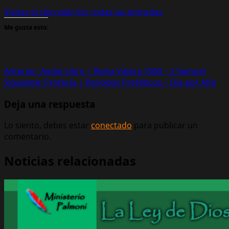
Visitar el sitio web
Ver todas las entradas
Me gusta esto:
Navegación
Anterior:
Audio Libro | Reina Valera 1960 – 2 Samuel
Siguiente:
Profecía | Periodos Proféticos – Día por Año
de
Deja una respuesta
entradas
Lo siento, debes estar
conectado
para publicar un
comentario.
Noticias relacionadas