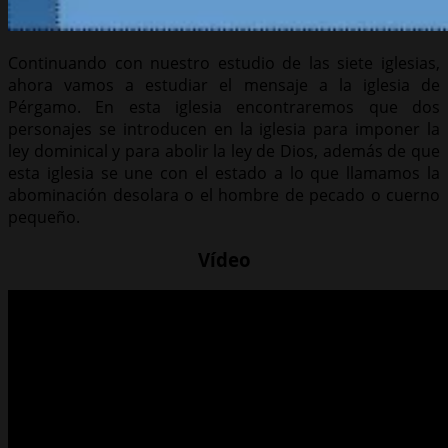
Continuando con nuestro estudio de las siete iglesias,
ahora vamos a estudiar el mensaje a la iglesia de
Pérgamo. En esta iglesia encontraremos que dos
personajes se introducen en la iglesia para imponer la
ley dominical y para abolir la ley de Dios, además de que
esta iglesia se une con el estado a lo que llamamos la
abominación desolara o el hombre de pecado o cuerno
pequeño.
Vídeo