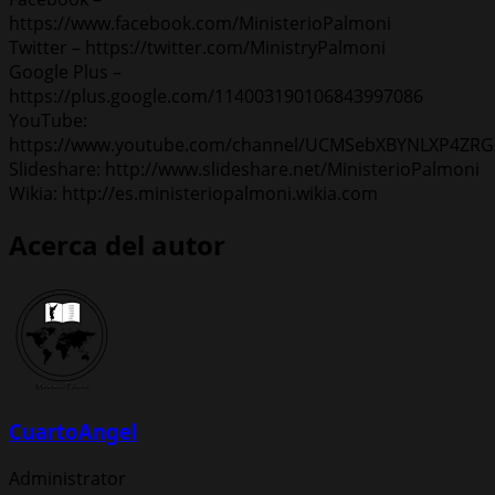
https://www.facebook.com/MinisterioPalmoni
Twitter – https://twitter.com/MinistryPalmoni
Google Plus –
https://plus.google.com/114003190106843997086
YouTube:
https://www.youtube.com/channel/UCMSebXBYNLXP4ZRG
Slideshare: http://www.slideshare.net/MinisterioPalmoni
Wikia: http://es.ministeriopalmoni.wikia.com
Acerca del autor
CuartoAngel
Administrator