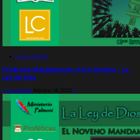
La Ley de Dios
El Décimo Mandamiento (12vo Estudio) – La
Ley de Dios
CuartoAngel
febrero 18, 2023
0