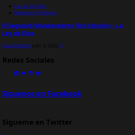
La Ley de Dios
Ministerio Palmoni
El Segundo Mandamiento (5to Estudio) – La
Ley de Dios
CuartoAngel
julio 3, 2022
0
Redes Sociales
Ver
Ver
Ver
Ver
perfil
perfil
perfil
perfil
de
de
de
de
MinisterioPalmoni
MinistryPalmoni
ministerio.palmoni
UCMSebXBYNLXP4ZRG36fgOjQ
Síguenos en Facebook
en
en
en
en
Facebook
Twitter
Instagram
YouTube
Sígueme en Twitter