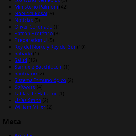
Ministerio Palmoni
(42)
Noel del Rosal
(9)
Noticias
(5)
Oliver Coronado
(1)
Patrón Profético
(8)
Preparation U
(5)
Rey del Norte y Rey del Sur
(10)
Sábado
(1)
Salud
(12)
Samuele Bacchiocchi
(1)
Santuario
(2)
Sistema Inmunológico
(2)
Software
(4)
Tablas de Habacuc
(1)
Urías Smith
(2)
William Miller
(2)
Meta
Acceder