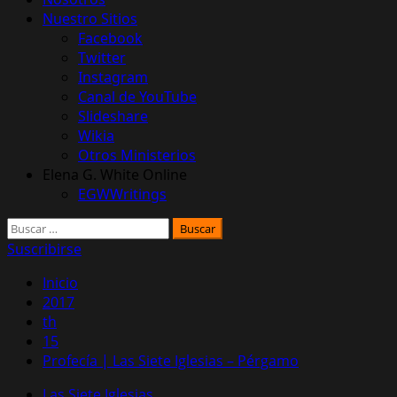
Nuestro Sitios
Facebook
Twitter
Instagram
Canal de YouTube
Slideshare
Wikia
Otros Ministerios
Elena G. White Online
EGWWritings
Buscar:
Suscribirse
Inicio
2017
th
15
Profecía | Las Siete Iglesias – Pérgamo
Las Siete Iglesias