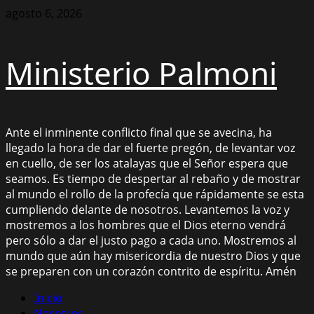
Saltar
agosto 6, 2026
al
contenido
Ministerio Palmoni
Ante el inminente conflicto final que se avecina, ha
llegado la hora de dar el fuerte pregón, de levantar voz
en cuello, de ser los atalayas que el Señor espera que
seamos. Es tiempo de despertar al rebaño y de mostrar
al mundo el rollo de la profecía que rápidamente se esta
cumpliendo delante de nosotros. Levantemos la voz y
mostremos a los hombres que el Dios eterno vendrá
pero sólo a dar el justo pago a cada uno. Mostremos al
mundo que aún hay misericordia de nuestro Dios y que
se preparen con un corazón contrito de espíritu. Amén
Menú
Inicio
principal
Nosotros