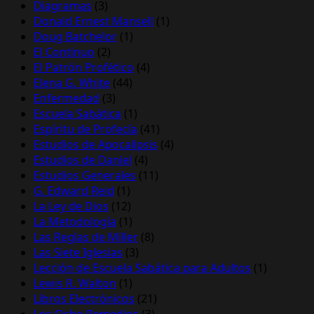
Diagramas
(3)
Donald Ernest Mansell
(1)
Doug Batchelor
(1)
El Continuo
(2)
El Patrón Profético
(4)
Elena G. White
(44)
Enfermedad
(3)
Escuela Sabática
(1)
Espíritu de Profecía
(41)
Estudios de Apocalipsis
(4)
Estudios de Daniel
(4)
Estudios Generales
(11)
G. Edward Reid
(1)
La Ley de Dios
(12)
La Metodología
(1)
Las Reglas de Miller
(8)
Las Siete Iglesias
(3)
Lección de Escuela Sabática para Adultos
(1)
Lewis R. Walton
(1)
Libros Electrónicos
(21)
Los Ocho Remedios
(3)