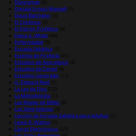
Diagramas
(3)
Donald Ernest Mansell
(1)
Doug Batchelor
(1)
El Continuo
(2)
El Patrón Profético
(4)
Elena G. White
(44)
Enfermedad
(3)
Escuela Sabática
(1)
Espíritu de Profecía
(41)
Estudios de Apocalipsis
(4)
Estudios de Daniel
(4)
Estudios Generales
(11)
G. Edward Reid
(1)
La Ley de Dios
(12)
La Metodología
(1)
Las Reglas de Miller
(8)
Las Siete Iglesias
(3)
Lección de Escuela Sabática para Adultos
(1)
Lewis R. Walton
(1)
Libros Electrónicos
(21)
Los Ocho Remedios
(3)