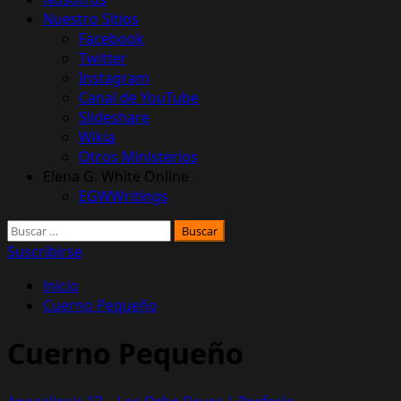
Nuestro Sitios
Facebook
Twitter
Instagram
Canal de YouTube
Slideshare
Wikia
Otros Ministerios
Elena G. White Online
EGWWritings
Buscar:
Suscribirse
Inicio
Cuerno Pequeño
Cuerno Pequeño