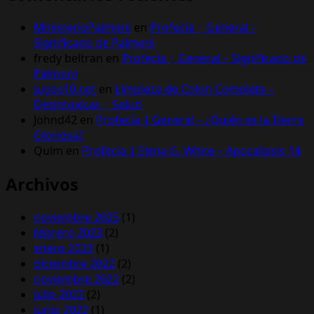
MinisterioPalmoni
en
Profecía | General –
Significado de Palmoni
fredy beltran
en
Profecía | General – Significado de
Palmoni
jugos10.net
en
Limpieza de Colon Completa –
Desintoxicar | Salud
Johnd42
en
Profecía | General – ¿Quién es la Tierra
Gloriosa?
Quim
en
Profecía | Elena G. White – Apocalipsis 14
Archivos
noviembre 2025
(1)
febrero 2023
(2)
enero 2023
(1)
diciembre 2022
(2)
noviembre 2022
(2)
julio 2022
(2)
junio 2022
(1)