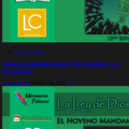
La Ley de Dios
El Décimo Mandamiento (12vo Estudio) – La
Ley de Dios
CuartoAngel
febrero 18, 2023
0