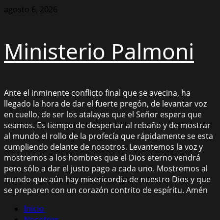
Saltar
agosto 6, 2026
al
contenido
Ministerio Palmoni
Ante el inminente conflicto final que se avecina, ha
llegado la hora de dar el fuerte pregón, de levantar voz
en cuello, de ser los atalayas que el Señor espera que
seamos. Es tiempo de despertar al rebaño y de mostrar
al mundo el rollo de la profecía que rápidamente se esta
cumpliendo delante de nosotros. Levantemos la voz y
mostremos a los hombres que el Dios eterno vendrá
pero sólo a dar el justo pago a cada uno. Mostremos al
mundo que aún hay misericordia de nuestro Dios y que
se preparen con un corazón contrito de espíritu. Amén
Menú
Inicio
principal
Nosotros