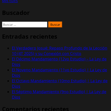
Mis tuits
Buscador
Buscar:
Entradas recientes
El Verdadero Josué: Repaso Profundo de la Lección
10 (4T 2025) y su Conexión con Cristo
El Décimo Mandamiento (12vo Estudio) – La Ley de
Dios
El Noveno Mandamiento (11vo Estudio) | La Ley de
Dios
El Octavo Mandamiento (10mo Estudio) | La Ley de
Dios
El Séptimo Mandamiento (9no Estudio) | La Ley de
Dios
Comentarios recientes