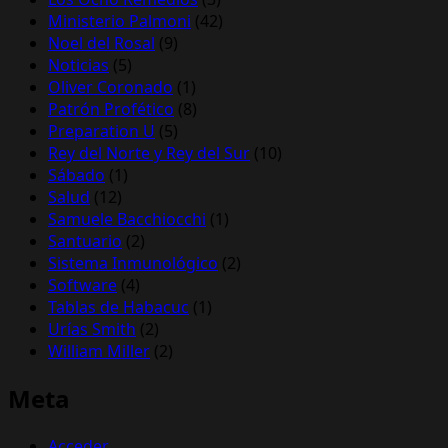
Ministerio Palmoni
(42)
Noel del Rosal
(9)
Noticias
(5)
Oliver Coronado
(1)
Patrón Profético
(8)
Preparation U
(5)
Rey del Norte y Rey del Sur
(10)
Sábado
(1)
Salud
(12)
Samuele Bacchiocchi
(1)
Santuario
(2)
Sistema Inmunológico
(2)
Software
(4)
Tablas de Habacuc
(1)
Urías Smith
(2)
William Miller
(2)
Meta
Acceder