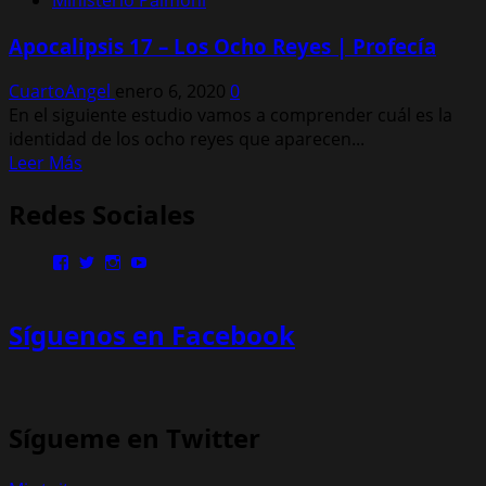
Apocalipsis 17 – Los Ocho Reyes | Profecía
CuartoAngel
enero 6, 2020
0
En el siguiente estudio vamos a comprender cuál es la
identidad de los ocho reyes que aparecen...
Leer
Leer Más
más
Redes Sociales
acerca
de
Apocalipsis
Ver
Ver
Ver
Ver
17
perfil
perfil
perfil
perfil
de
de
de
de
–
MinisterioPalmoni
MinistryPalmoni
ministerio.palmoni
UCMSebXBYNLXP4ZRG36fgOjQ
Síguenos en Facebook
Los
en
en
en
en
Facebook
Twitter
Instagram
YouTube
Ocho
Reyes
|
Profecía
Sígueme en Twitter